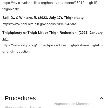
https://my.clevelandclinic.org/health/treatments/25012-thigh-lift-
thighplasty
Bell, D., & Winters, R. (2023, July 17). Thighplasty.
https://www.ncbi.nlm.nih.gov/books/NBK594236/
Thighplasty or Thigh Lift or Thigh Reduction. (2021, January
13).
https://www.asbps.org/content/procedures/thighplasty-or-thigh-lift-
or-thigh-reduction
Procédures
Augmentation Mammaire
Rhinoplastie en Turquie