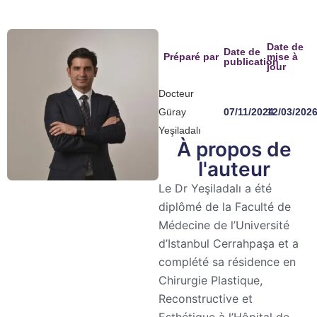
Date de
Date de
Préparé par
mise à
publication
jour
Docteur
Güray
07/11/2024
12/03/202
Yeşiladalı
À propos de
l'auteur
Le Dr Yeşiladalı a été
diplômé de la Faculté de
Médecine de l’Université
d’Istanbul Cerrahpaşa et a
complété sa résidence en
Chirurgie Plastique,
Reconstructive et