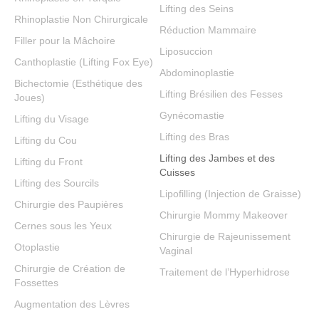
Lifting des Seins
Rhinoplastie Non Chirurgicale
Réduction Mammaire
Filler pour la Mâchoire
Liposuccion
Canthoplastie (Lifting Fox Eye)
Abdominoplastie
Bichectomie (Esthétique des
Lifting Brésilien des Fesses
Joues)
Gynécomastie
Lifting du Visage
Lifting des Bras
Lifting du Cou
Lifting des Jambes et des
Lifting du Front
Cuisses
Lifting des Sourcils
Lipofilling (Injection de Graisse)
Chirurgie des Paupières
Chirurgie Mommy Makeover
Cernes sous les Yeux
Chirurgie de Rajeunissement
Otoplastie
Vaginal
Chirurgie de Création de
Traitement de l’Hyperhidrose
Fossettes
Augmentation des Lèvres