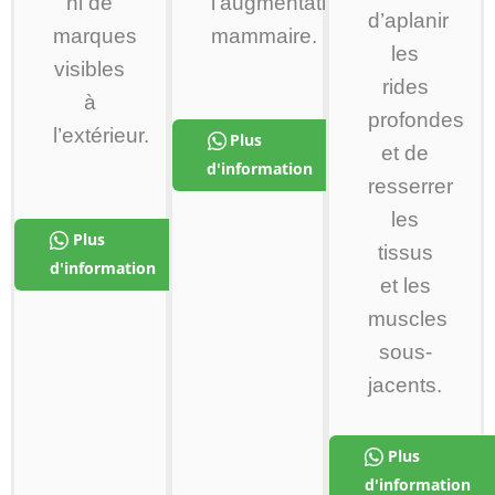
ni de
l’augmentation
d’aplanir
marques
mammaire.
les
visibles
rides
à
profondes
l’extérieur.
Plus
et de
d'information
resserrer
les
Plus
tissus
d'information
et les
muscles
sous-
jacents.
Plus
d'information