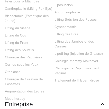
Filler pour la Mâchoire
Liposuccion
Canthoplastie (Lifting Fox Eye)
Abdominoplastie
Bichectomie (Esthétique des
Lifting Brésilien des Fesses
Joues)
Gynécomastie
Lifting du Visage
Lifting des Bras
Lifting du Cou
Lifting des Jambes et des
Lifting du Front
Cuisses
Lifting des Sourcils
Lipofilling (Injection de Graisse)
Chirurgie des Paupières
Chirurgie Mommy Makeover
Cernes sous les Yeux
Chirurgie de Rajeunissement
Otoplastie
Vaginal
Chirurgie de Création de
Traitement de l’Hyperhidrose
Fossettes
Augmentation des Lèvres
Mesotherapy
Entreprise