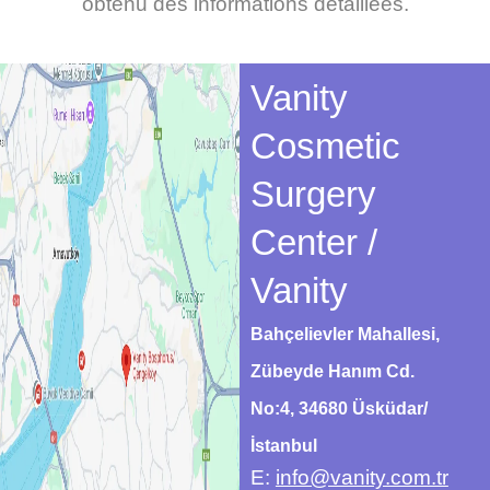
obtenu des informations détaillées.
Vanity
Cosmetic
Surgery
Center /
Vanity
Bahçelievler Mahallesi,
Zübeyde Hanım Cd.
No:4, 34680 Üsküdar/
İstanbul
E:
info@vanity.com.tr