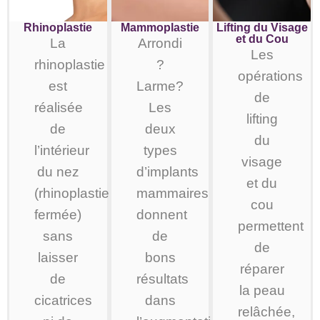
Rhinoplastie
Mammoplastie
Lifting du Visage
et du Cou
La
Arrondi
Les
rhinoplastie
?
opérations
est
Larme?
de
réalisée
Les
lifting
de
deux
du
l’intérieur
types
visage
du nez
d’implants
et du
(rhinoplastie
mammaires
cou
fermée)
donnent
permettent
sans
de
de
laisser
bons
réparer
de
résultats
la peau
cicatrices
dans
relâchée,