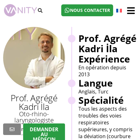
NOUS CONTACTER
Prof. Agrégé
Kadri İla
Expérience
En opération depuis
2013
Langue
Anglais, Turc
Prof. Agrégé
Spécialité
Kadri İla
Tous les aspects des
Oto-rhino-
troubles des voies
laryngologiste
respiratoires
DEMANDER
supérieures, y compris
AU
la déviation (courbure
MÉDECIN