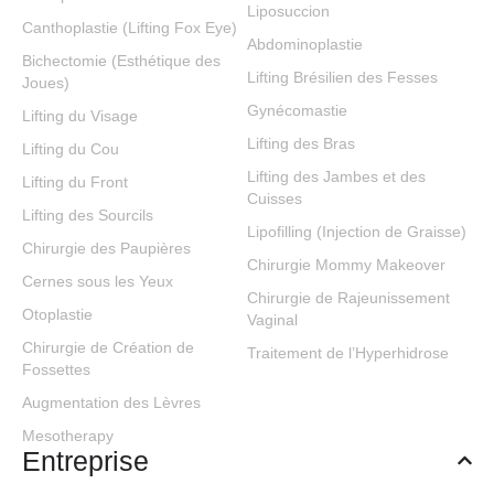
TNFa initiated
Liposuccion
Canthoplastie (Lifting Fox Eye)
ototoxicity in
Abdominoplastie
Bichectomie (Esthétique des
vitro
Lifting Brésilien des Fesses
Joues)
Tillinger Joshua A,
Gynécomastie
Lifting du Visage
Gupta Chhavi, İLA
Lifting des Bras
Lifting du Cou
KADRİ, Ahmed
Lifting des Jambes et des
Jamal, Mittal
Lifting du Front
Cuisses
Jeenu, Van De
Lifting des Sourcils
Lipofilling (Injection de Graisse)
Water Thomas R,
Chirurgie des Paupières
Chirurgie Mommy Makeover
Eshraghi Adrien A
Cernes sous les Yeux
Acta Oto-
Chirurgie de Rajeunissement
Otoplastie
Vaginal
Laryngologica,
Chirurgie de Création de
138(8), 676-684.,
Traitement de l’Hyperhidrose
Fossettes
Doi:10.1080/00016489
Augmentation des Lèvres
Evaluation of
Mesotherapy
superior concha
Entreprise
bullosa by