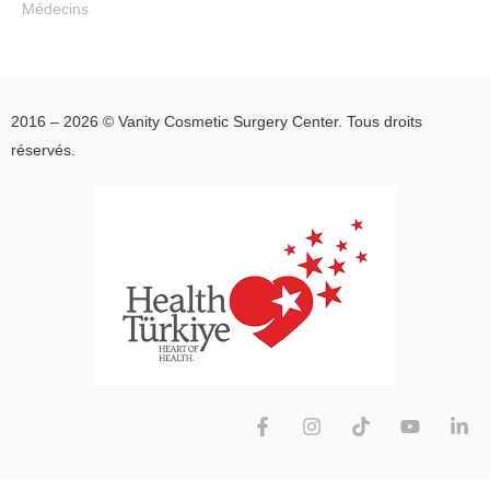
Médecins
computed
tomography
İLA KADRİ,
YILMAZ NİHAT,
2016 – 2026 © Vanity Cosmetic Surgery Center. Tous droits
ÖNER SERKAN,
réservés.
BAŞARAN EFSER,
ÖNER ZÜLAL
Surgical and
Radiologic
Anatomy, 40(7),
841-846., Doi:
10.1007/s00276-
018-2010-8
Evaluation of
vestibular system
with vHIT in
industrial