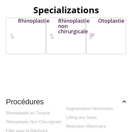
vibration on the
Specializations
vestibular system
in noisy and
Rhinoplastie
Rhinoplastie
Otoplastie
noise free
non
chirurgicale
environments in
heavy industry
YILMAZ NİHAT,
İLA KADRİ
Acta Oto-
Laryngologica,
139(11), 1014-
1018., Doi:
10.1080/00016489.20
Procédures
I-N-
Augmentation Mammaire
acetylcysteine
Rhinoplastie en Turquie
Lifting des Seins
protects outer
Rhinoplastie Non Chirurgicale
Réduction Mammaire
hair cells against
Filler pour la Mâchoire