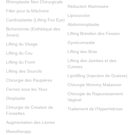
Rhinoplastie Non Chirurgicale
Réduction Mammaire
Filler pour la Mâchoire
Liposuccion
Canthoplastie (Lifting Fox Eye)
Abdominoplastie
Bichectomie (Esthétique des
Lifting Brésilien des Fesses
Joues)
Gynécomastie
Lifting du Visage
Lifting des Bras
Lifting du Cou
Lifting des Jambes et des
Lifting du Front
Cuisses
Lifting des Sourcils
Lipofilling (Injection de Graisse)
Chirurgie des Paupières
Chirurgie Mommy Makeover
Cernes sous les Yeux
Chirurgie de Rajeunissement
Otoplastie
Vaginal
Chirurgie de Création de
Traitement de l’Hyperhidrose
Fossettes
Augmentation des Lèvres
Mesotherapy