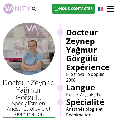
NOUS CONTACTER
Docteur
Zeynep
Yağmur
Görgülü
Expérience
Elle travaille depuis
2008.
Docteur Zeynep
Langue
Yağmur
Russe, Anglais, Turc
Görgülü
Spécialité
Spécialiste en
Anesthésiologie et
Anesthésiologie et
Réanimation
Réanimation