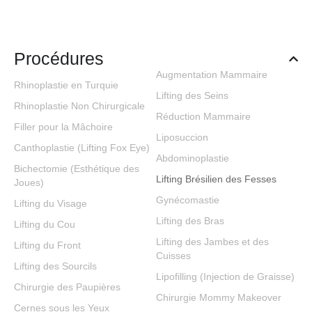
Procédures
Augmentation Mammaire
Rhinoplastie en Turquie
Lifting des Seins
Rhinoplastie Non Chirurgicale
Réduction Mammaire
Filler pour la Mâchoire
Liposuccion
Canthoplastie (Lifting Fox Eye)
Abdominoplastie
Bichectomie (Esthétique des
Lifting Brésilien des Fesses
Joues)
Gynécomastie
Lifting du Visage
Lifting des Bras
Lifting du Cou
Lifting des Jambes et des
Lifting du Front
Cuisses
Lifting des Sourcils
Lipofilling (Injection de Graisse)
Chirurgie des Paupières
Chirurgie Mommy Makeover
Cernes sous les Yeux