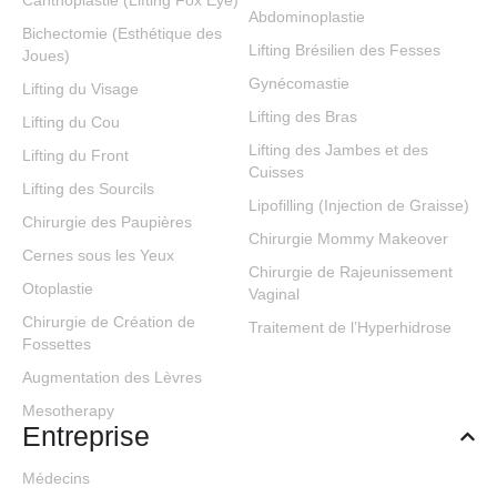
Canthoplastie (Lifting Fox Eye)
Abdominoplastie
Bichectomie (Esthétique des
Lifting Brésilien des Fesses
Joues)
Gynécomastie
Lifting du Visage
Lifting des Bras
Lifting du Cou
Lifting des Jambes et des
Lifting du Front
Cuisses
Lifting des Sourcils
Lipofilling (Injection de Graisse)
Chirurgie des Paupières
Chirurgie Mommy Makeover
Cernes sous les Yeux
Chirurgie de Rajeunissement
Otoplastie
Vaginal
Chirurgie de Création de
Traitement de l’Hyperhidrose
Fossettes
Augmentation des Lèvres
Mesotherapy
Entreprise
Médecins