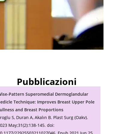
Pubblicazioni
ise-Pattern Superomedial Dermoglandular
edicle Technique: Improves Breast Upper Pole
ullness and Breast Proportions
roglu S, Duran A, Akalın B. Plast Surg (Oakv).
023 May;31(2):138-145. doi:
0.1177/22925503211027046. Epub 2021 Jun 25.