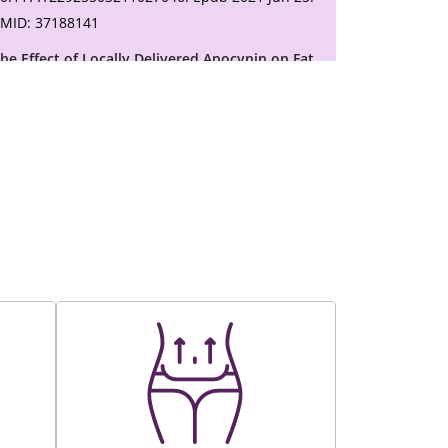
MID: 37188141
he Effect of Locally Delivered Apocynin on Fat
raft Survival in an Experimental Rat Animal
Model
akan D, Eroğlu S, Keskin ER. Facial Plast Surg.
022 Aug;38(4):419-427. doi: 10.1055/a-1738-
194. Epub 2022 Jan 12. PMID: 35021235
ound Autoprosthesis: Use of
dipodermaglandular Flap in T Scar Mastopexy
uran A, Cortuk O, Eroglu S. Aesthetic Plast Surg.
024 Mar 4. doi: 10.1007/s00266-024-03909-2.
nline ahead of print. PMID: 38438763
irect-to-Implant Retropectoral Dual Plane
pproach With Autologous Inferior-Based
ermal Flap: Does SPY-Elite Laser Angiographic
ystem Reduce Complication Rates?