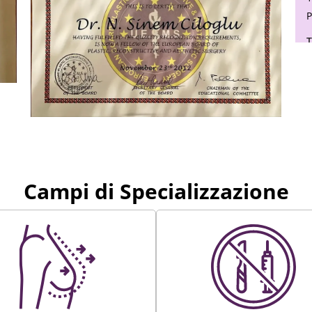
P
T
G
Ç
2
1
R
A
Campi di Specializzazione
D
2
O
D
A
D
S