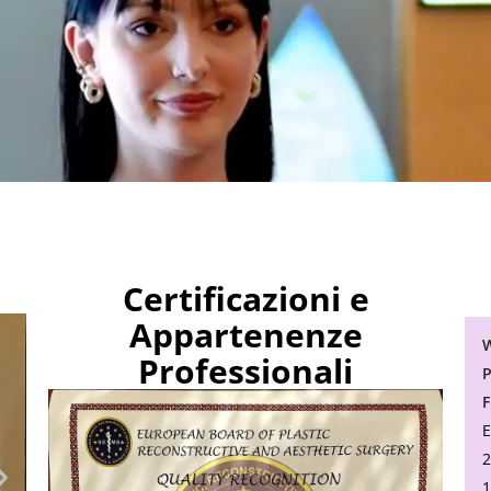
Certificazioni e
Appartenenze
W
Professionali
P
F
E
2
1