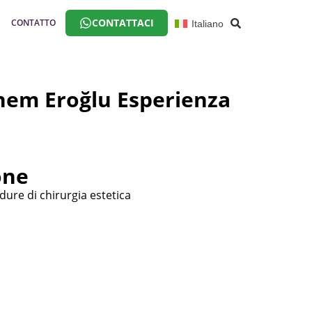
CONTATTACI
CONTATTO
Italiano
inem Eroğlu Esperienza
one
re di chirurgia estetica