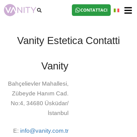
CONTATTACI
Vanity Estetica Contatti
Vanity
Bahçelievler Mahallesi,
Zübeyde Hanım Cad.
No:4, 34680 Üsküdar/
İstanbul
E:
info@vanity.com.tr