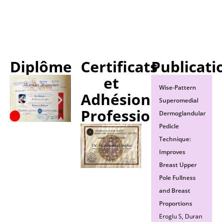
Diplôme
Certificats
Publicati
et
Wise-Pattern
Adhésions
Superomedial
Professionnelles
Dermoglandular
Pedicle
Technique:
Improves
Breast Upper
Pole Fullness
and Breast
Proportions
Eroglu S, Duran