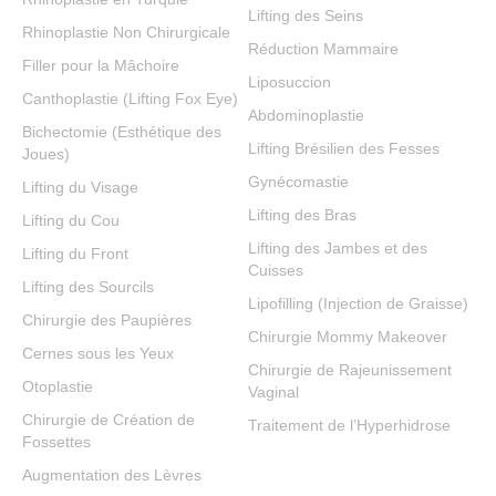
Lifting des Seins
Model
Rhinoplastie Non Chirurgicale
Réduction Mammaire
Çakan D, Eroğlu
Filler pour la Mâchoire
S, Keskin ER.
Liposuccion
Canthoplastie (Lifting Fox Eye)
Facial Plast
Abdominoplastie
Bichectomie (Esthétique des
Surg. 2022
Lifting Brésilien des Fesses
Joues)
Aug;38(4):419-
Gynécomastie
Lifting du Visage
427. doi:
Lifting des Bras
Lifting du Cou
10.1055/a-
Lifting des Jambes et des
1738-1194.
Lifting du Front
Cuisses
Epub 2022 Jan
Lifting des Sourcils
Lipofilling (Injection de Graisse)
12. PMID:
Chirurgie des Paupières
Chirurgie Mommy Makeover
35021235
Cernes sous les Yeux
Chirurgie de Rajeunissement
Round
Otoplastie
Vaginal
Autoprosthesis:
Chirurgie de Création de
Traitement de l’Hyperhidrose
Use of
Fossettes
Adipodermaglandular
Augmentation des Lèvres
Flap in T Scar