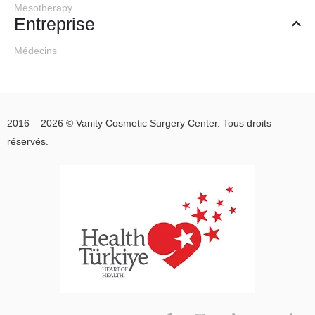
Mesotherapy
Mastopexy
Entreprise
Duran A, Cortuk
Médecins
O, Eroglu S.
Aesthetic Plast
Surg. 2024 Mar
4. doi:
2016 – 2026 © Vanity Cosmetic Surgery Center. Tous droits
10.1007/s00266-
réservés.
024-03909-2.
Online ahead of
print. PMID:
38438763
Direct-to-
Implant
Retropectoral
Dual Plane
Approach With