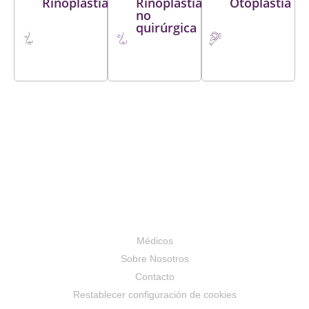
Rinoplastia
Rinoplastia
Otoplastia
no
noise free
quirúrgica
environments in
heavy industry
YILMAZ NİHAT,
İLA KADRİ
Acta Oto-
Laryngologica,
139(11), 1014-
1018., Doi:
10.1080/00016489.20
I-N-
acetylcysteine
protects outer
Médicos
hair cells against
Sobre Nosotros
TNFa initiated
Contacto
ototoxicity in
Restablecer configuración de cookies
vitro