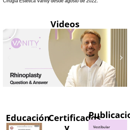
Cirugía Estética Vanity desde agosto de 2022.
Videos
Publicaci
Educación
Certificados
y
Vestibular