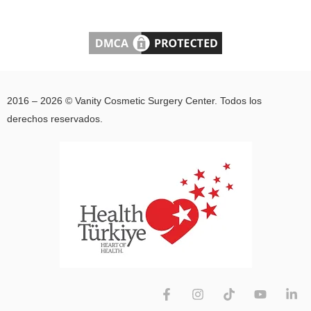
Tillinger Joshua A,
Gupta Chhavi, İLA
KADRİ, Ahmed
Jamal, Mittal
Jeenu, Van De
2016 – 2026 © Vanity Cosmetic Surgery Center. Todos los
Water Thomas R,
derechos reservados.
Eshraghi Adrien A
Acta Oto-
Laryngologica,
138(8), 676-684.,
Doi:10.1080/00016489
Evaluation of
superior concha
bullosa by
computed
tomography