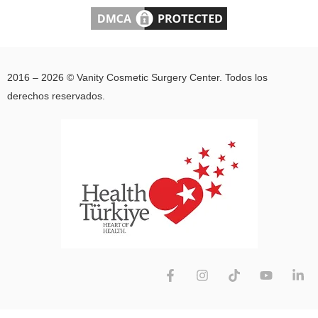
Sinem Ciloglu,
Kaan Meric.
Aesthetic Plast
Surg. 2013
Feb;37(1):34-8.
2016 – 2026 © Vanity Cosmetic Surgery Center. Todos los
doi:
derechos reservados.
10.1007/s00266-
012-9985-z.
Epub 2012 Dec
12.
Importance of
hereditary
factors in
synchronous
development of
Basal cell
carcinoma in