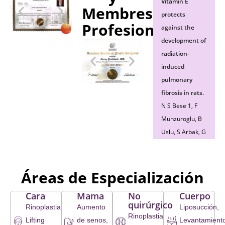
Vitamin E
Membresías
protects
Profesionales
against the
development of
radiation-
induced
pulmonary
fibrosis in rats.
N S Bese 1, F
Munzuroglu, B
Uslu, S Arbak, G
Yesiladali, N
Sut, T Altug, A
Ober. Clin Oncol
Áreas de Especialización
(R Coll Radiol).
Cara
Mama
No
Cuerpo
2007
quirúrgico
Rinoplastia,
Aumento
Liposucción,
May;19(4):260-
Rinoplastia
Lifting
de senos,
Levantamient
4. doi: