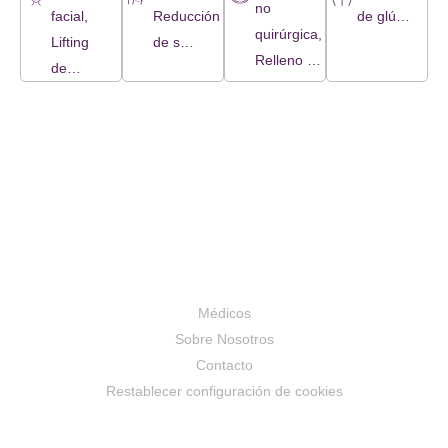
no
facial,
Reducción
de glú…
10.1016/j.clon.2006.12
quirúrgica,
Lifting
de s…
Epub 2007 Jan
Relleno …
de…
12.
Topographic
evaluation of
the medial
canthus-alar
groove line in
terms of
determining
the boundaries
Médicos
of lateral
Sobre Nosotros
osteotomies
Contacto
Mustafa Tercan
Restablecer configuración de cookies
1, Guray
Yesiladali,